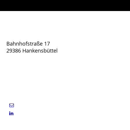
Makó-Eiselt Steuerberatungsgesellschaft
mbH
Bahnhofstraße 17
29386 Hankensbüttel
Entscheiden Sie sich für
einen zuverlässigen
Partner.
Kontakt